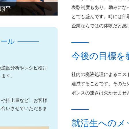
表彰制度もあり、励みにな
 翔平
とても盛んです。時には部
企業ならではの体験だと感
ュール
今後の目標を
の濃度分析やレシピ検討
社内の廃液処理によるコス
します。
達成することです。そのた
ポンスの速さは欠かせませ
トや排出量など、お客様
し合いさせていただきま
就活生へのメ