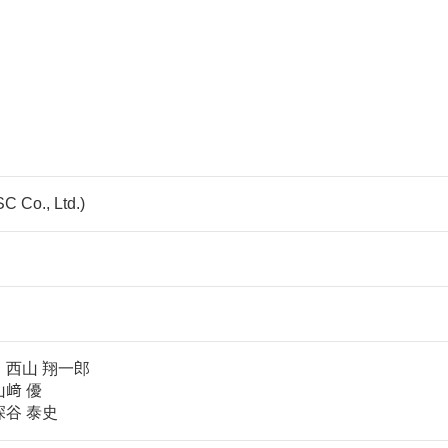
Co., Ltd.)
西山 翔一郎
﨑 優
 泰史